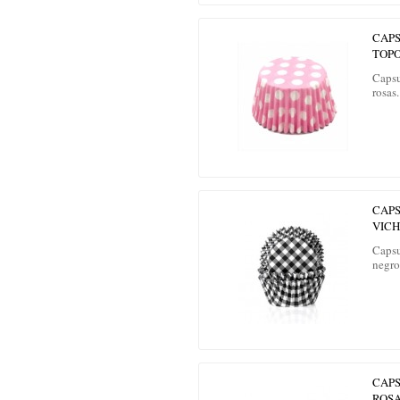
CAP
TOPO
Capsu
rosas.
CAP
VIC
Capsu
negro
CAP
ROSA