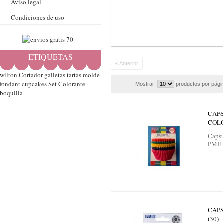
Aviso legal
Condiciones de uso
ETIQUETAS
« Anterior
wilton
Cortador
galletas
tartas
molde
fondant
cupcakes
Set
Colorante
Mostrar:
productos por pági
boquilla
CAPS
COLO
Capsu
PME 
CAP
(30)