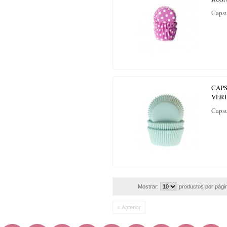
Capsu
CAP
VER
Capsu
Mostrar:
productos por pági
« Anterior