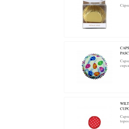
Cápsu
CAP
PASC
Capsu
cupc
WIL
CUPC
Capsu
topos