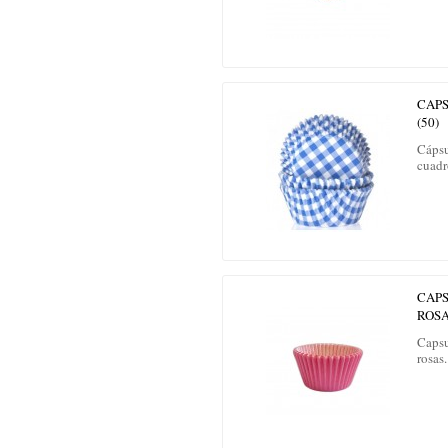
CAPS
(50)
Cápsu
cuadr
CAP
ROS
Capsu
rosas.