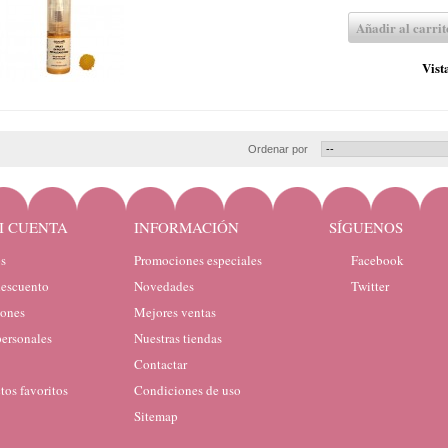
Añadir al carrit
Vist
Ordenar por
I CUENTA
INFORMACIÓN
SÍGUENOS
s
Promociones especiales
Facebook
descuento
Novedades
Twitter
iones
Mejores ventas
personales
Nuestras tiendas
Contactar
tos favoritos
Condiciones de uso
Sitemap