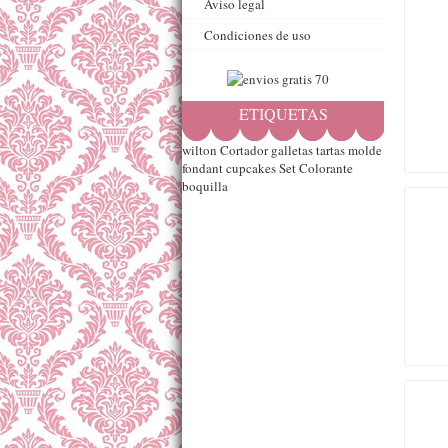
Aviso legal
Condiciones de uso
ETIQUETAS
wilton
Cortador
galletas
tartas
molde
fondant
cupcakes
Set
Colorante
boquilla