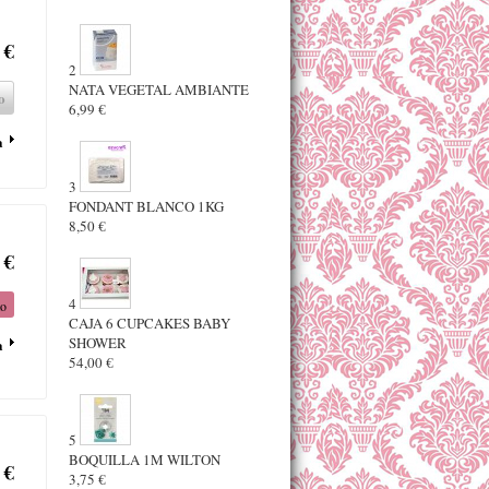
 €
2
NATA VEGETAL AMBIANTE
o
6,99 €
a
3
FONDANT BLANCO 1KG
8,50 €
 €
4
to
CAJA 6 CUPCAKES BABY
SHOWER
a
54,00 €
5
BOQUILLA 1M WILTON
 €
3,75 €