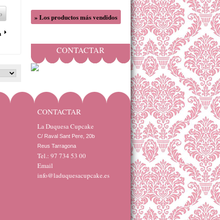
o
» Los productos más vendidos
a
CONTACTAR
CONTACTAR
La Duquesa Cupcake
C/ Raval Sant Pere, 20b 

Reus Tarragona
Tel.: 97 734 53 00
Email
info@laduquesacupcake.es