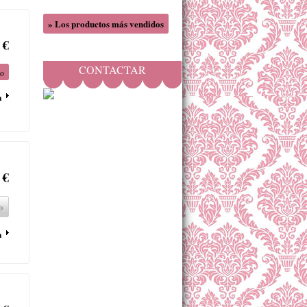
» Los productos más vendidos
 €
CONTACTAR
to
a
 €
o
a