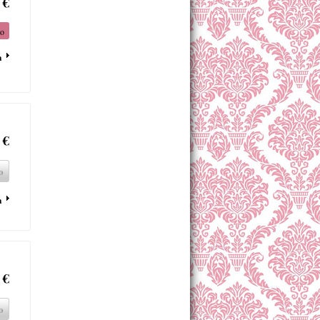
 €
to
a
 €
o
a
 €
o