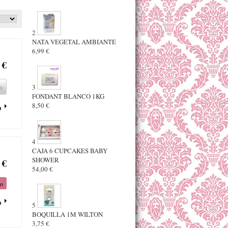
2
NATA VEGETAL AMBIANTE
6,99 €
 €
o
3
FONDANT BLANCO 1KG
8,50 €
a
4
CAJA 6 CUPCAKES BABY
SHOWER
 €
54,00 €
to
a
5
BOQUILLA 1M WILTON
3,75 €