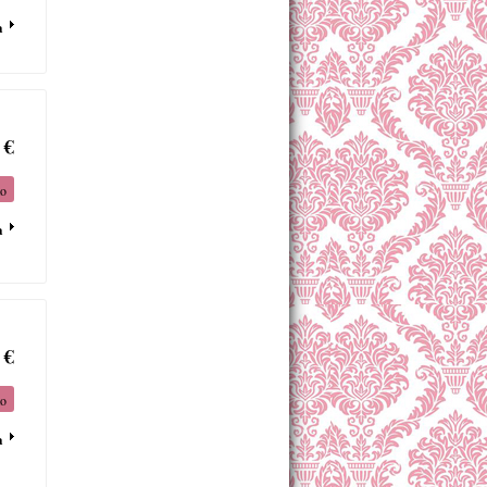
a
 €
to
a
 €
to
a