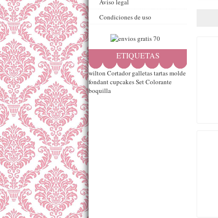
Aviso legal
Condiciones de uso
ETIQUETAS
wilton
Cortador
galletas
tartas
molde
fondant
cupcakes
Set
Colorante
boquilla