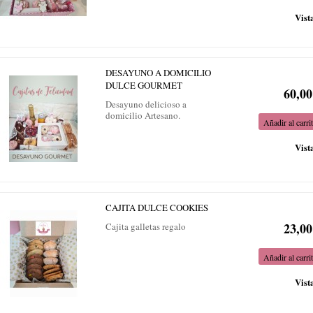
Vist
DESAYUNO A DOMICILIO
DULCE GOURMET
60,00
Desayuno delicioso a
domicilio Artesano.
Añadir al carri
Vist
CAJITA DULCE COOKIES
23,00
Cajita galletas regalo
Añadir al carri
Vist