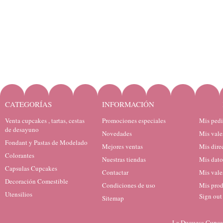
CATEGORÍAS
INFORMACIÓN
Venta cupcakes , tartas, cestas
Promociones especiales
Mis ped
de desayuno
Novedades
Mis vale
Fondant y Pastas de Modelado
Mejores ventas
Mis dire
Colorantes
Nuestras tiendas
Mis dato
Capsulas Cupcakes
Contactar
Mis vale
Decoración Comestible
Condiciones de uso
Mis prod
Utensilios
Sign out
Sitemap
La Duquesa Cupcak