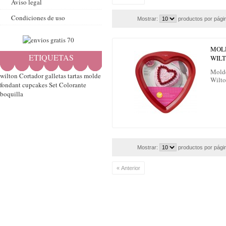
Aviso legal
Condiciones de uso
Mostrar:
productos por pági
MOL
ETIQUETAS
WIL
Molde
wilton
Cortador
galletas
tartas
molde
Wilto
fondant
cupcakes
Set
Colorante
boquilla
Mostrar:
productos por pági
« Anterior