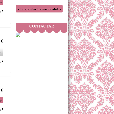
to
» Los productos más vendidos
a
CONTACTAR
 €
o
a
 €
to
a