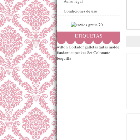
Aviso legal
Condiciones de uso
ETIQUETAS
wilton
Cortador
galletas
tartas
molde
fondant
cupcakes
Set
Colorante
boquilla