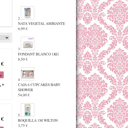
2
NATA VEGETAL AMBIANTE
6,99 €
3
FONDANT BLANCO 1KG
8,50 €
 €
to
4
CAJA 6 CUPCAKES BABY
a
SHOWER
54,00 €
5
 €
BOQUILLA 1M WILTON
3,75 €