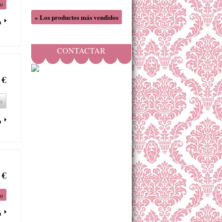
to
» Los productos más vendidos
a
CONTACTAR
 €
o
a
 €
to
a