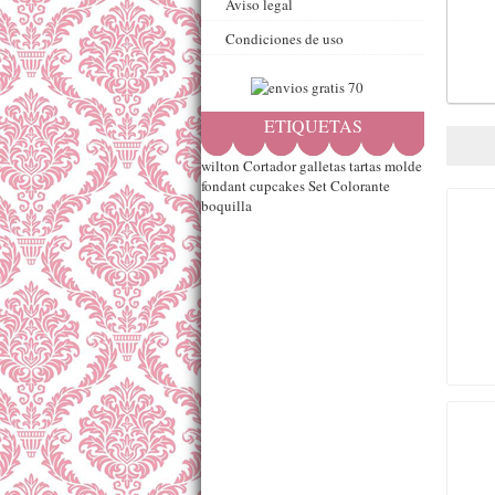
Aviso legal
Condiciones de uso
ETIQUETAS
wilton
Cortador
galletas
tartas
molde
fondant
cupcakes
Set
Colorante
boquilla