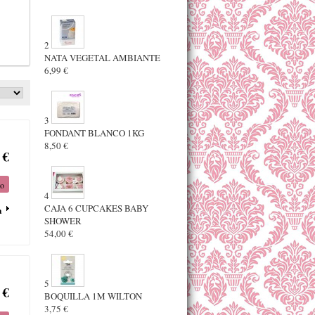
2
NATA VEGETAL AMBIANTE
6,99 €
3
FONDANT BLANCO 1KG
8,50 €
 €
to
4
CAJA 6 CUPCAKES BABY
a
SHOWER
54,00 €
5
 €
BOQUILLA 1M WILTON
3,75 €