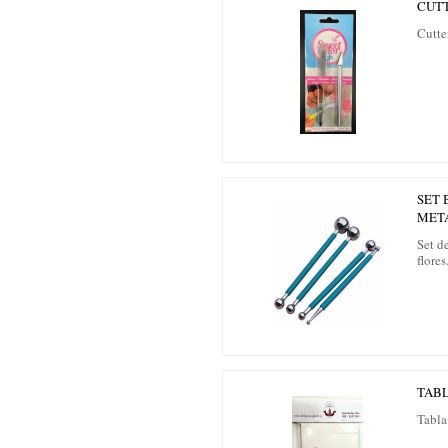
CUT
Cutte
SET 
MET
Set d
flores
TAB
Tabla