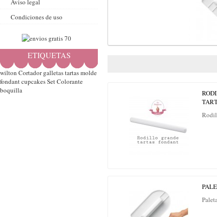
Aviso legal
Condiciones de uso
ETIQUETAS
wilton
Cortador
galletas
tartas
molde
fondant
cupcakes
Set
Colorante
boquilla
ROD
TAR
Rodil
PAL
Palet