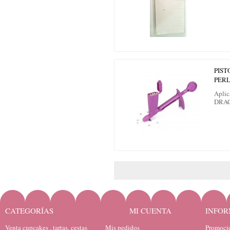
PIST
PERL
Aplic
DRA
CATEGORÍAS
MI CUENTA
INFOR
Venta cupcakes , tartas, cestas
Mis pedidos
Promocio