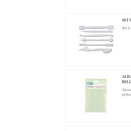
SET 
Set 6
ALI
BELL
Alis
perfe