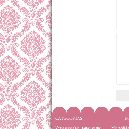
CATEGORÍAS
M
Venta cupcakes , tartas, cestas
Mis pedido