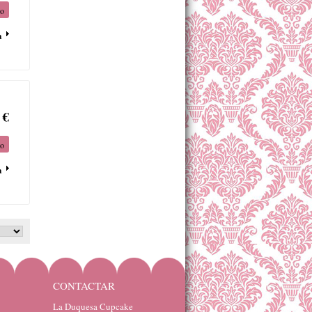
to
a
 €
to
a
CONTACTAR
La Duquesa Cupcake