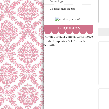
Aviso legal
Condiciones de uso
ETIQUETAS
wilton
Cortador
galletas
tartas
molde
fondant
cupcakes
Set
Colorante
boquilla