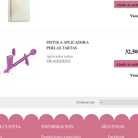
Añadir al carri
Vist
PISTOLA APLICADORA
PERLAS TARTAS
32,50
Aplicador tartas
DRAGEEKISS
Añadir al carri
Vist
Ordenar por
I CUENTA
INFORMACIÓN
SÍGUENOS
s
Promociones especiales
Facebook