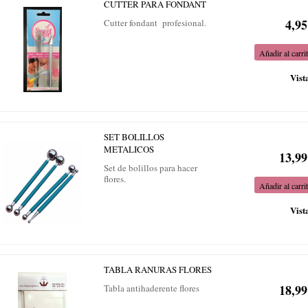
CUTTER PARA FONDANT
4,95
Cutter fondant profesional.
Añadir al carri
Vist
SET BOLILLOS
METALICOS
13,99
Set de bolillos para hacer
flores.
Añadir al carri
Vist
TABLA RANURAS FLORES
18,99
Tabla antihaderente flores