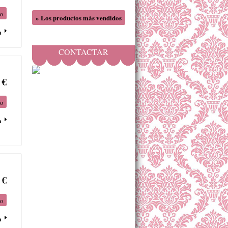
to
» Los productos más vendidos
a
CONTACTAR
 €
to
a
 €
to
a