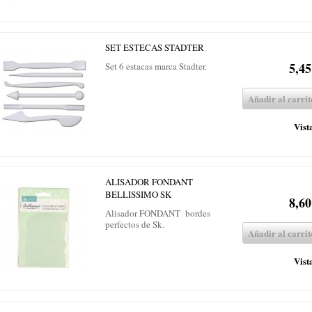
SET ESTECAS STADTER
5,45
Set 6 estacas marca Stadter.
Añadir al carrit
Vist
ALISADOR FONDANT
BELLISSIMO SK
8,60
Alisador FONDANT bordes
perfectos de Sk.
Añadir al carrit
Vist