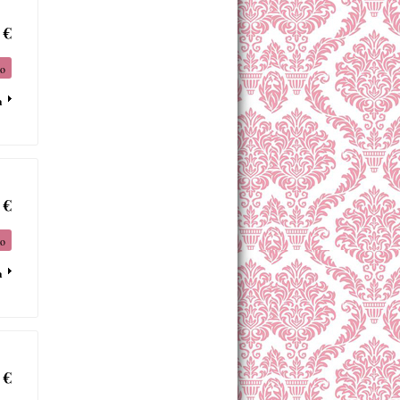
 €
to
a
 €
to
a
 €