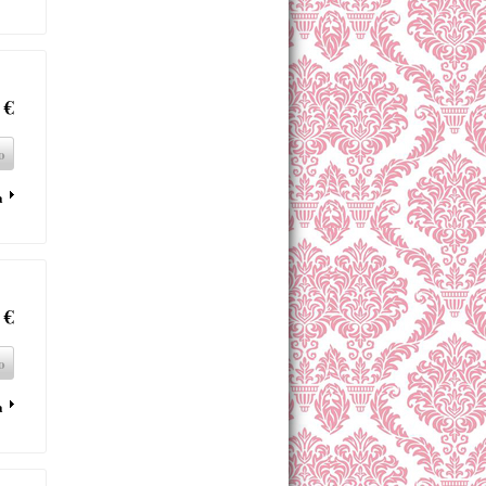
 €
o
a
 €
o
a