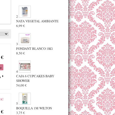
2
NATA VEGETAL AMBIANTE
6,99 €
3
FONDANT BLANCO 1KG
8,50 €
 €
to
4
CAJA 6 CUPCAKES BABY
a
SHOWER
54,00 €
A!
5
BOQUILLA 1M WILTON
 €
3,75 €