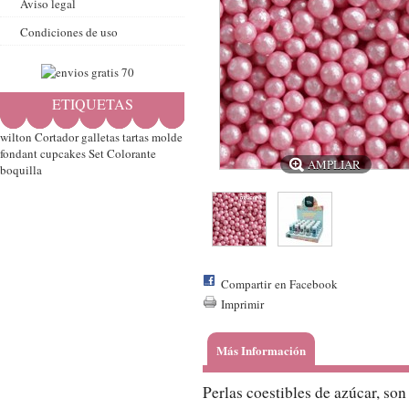
Aviso legal
Condiciones de uso
ETIQUETAS
wilton
Cortador
galletas
tartas
molde
fondant
cupcakes
Set
Colorante
AMPLIAR
boquilla
Compartir en Facebook
Imprimir
Más Información
Perlas coestibles de azúcar, son