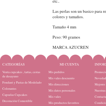
etc..
Las perlas son un basico para re
colores y tamaños.
Tamaño 4 mm
Peso: 90 gramos
MARCA AZUCREN
CATEGORÍAS
MI CUENTA
INFOR
Venta cupcakes , tartas, cestas
Mis pedidos
Promocio
de desayuno
Mis vales descuento
Novedad
Fondant y Pastas de Modelado
Mis direcciones
Mejores 
Colorantes
Mis datos personales
Nuestras
Capsulas Cupcakes
Mis vales
Contacta
Decoración Comestible
Mis productos favoritos
Condicio