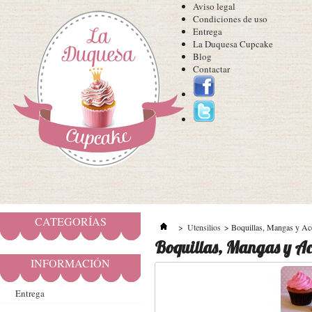
Aviso legal
Condiciones de uso
Entrega
La Duquesa Cupcake
Blog
Contactar
CATEGORÍAS
>
Utensilios
>
Boquillas, Mangas y Ac
Boquillas, Mangas y Ac
INFORMACIÓN
Entrega