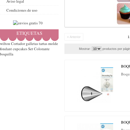
Aviso legal
Condiciones de uso
ETIQUETAS
« Anterior
1
wilton
Cortador
galletas
tartas
molde
fondant
cupcakes
Set
Colorante
Mostrar:
productos por pági
boquilla
BOQU
Boqui
BOQU