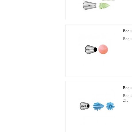
Boqui
Boqui
Boqui
Boqui
21.