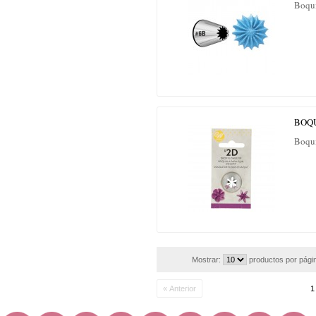
Boqui
BOQU
Boqui
Mostrar:
productos por pági
« Anterior
1