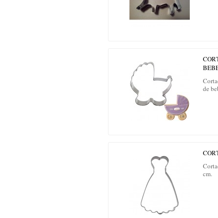
COR
BEB
Corta
de be
COR
Corta
cm.