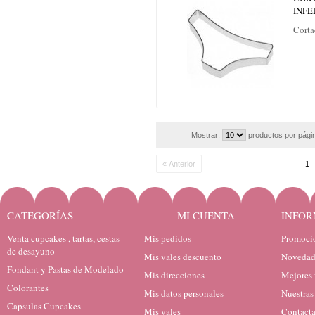
INFE
Corta
Mostrar:
productos por pági
« Anterior
1
CATEGORÍAS
MI CUENTA
INFOR
Venta cupcakes , tartas, cestas
Mis pedidos
Promocio
de desayuno
Mis vales descuento
Novedad
Fondant y Pastas de Modelado
Mis direcciones
Mejores 
Colorantes
Mis datos personales
Nuestras
Capsulas Cupcakes
Mis vales
Contacta