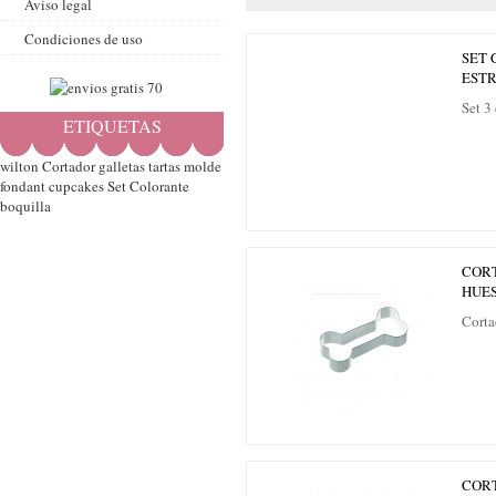
Aviso legal
Condiciones de uso
SET
EST
Set 3 
ETIQUETAS
wilton
Cortador
galletas
tartas
molde
fondant
cupcakes
Set
Colorante
boquilla
COR
HUE
Corta
COR