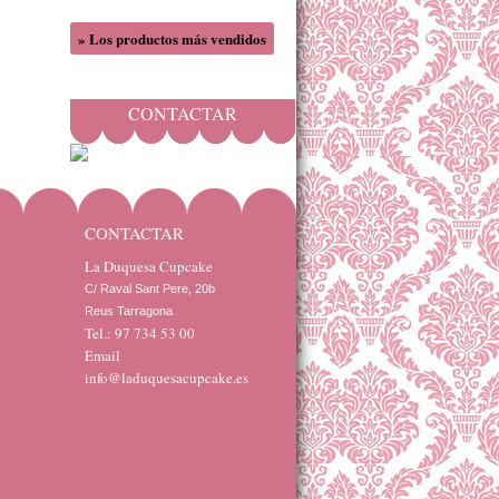
» Los productos más vendidos
CONTACTAR
CONTACTAR
La Duquesa Cupcake
C/ Raval Sant Pere, 20b 

Reus Tarragona
Tel.: 97 734 53 00
Email
info@laduquesacupcake.es