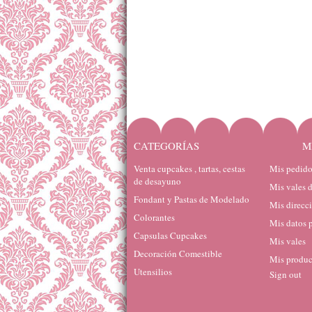
CATEGORÍAS
M
Venta cupcakes , tartas, cestas
Mis pedido
de desayuno
Mis vales 
Fondant y Pastas de Modelado
Mis direcc
Colorantes
Mis datos 
Capsulas Cupcakes
Mis vales
Decoración Comestible
Mis produc
Utensilios
Sign out