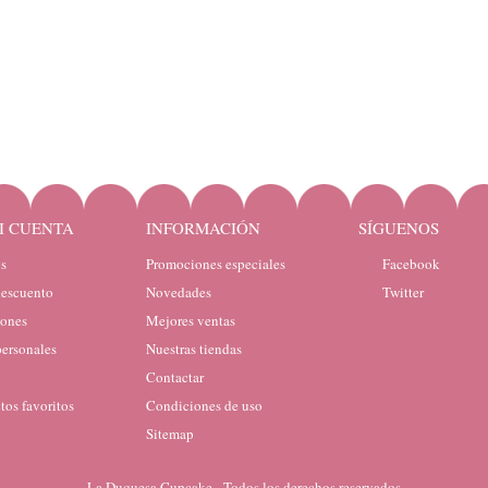
I CUENTA
INFORMACIÓN
SÍGUENOS
s
Promociones especiales
Facebook
descuento
Novedades
Twitter
iones
Mejores ventas
personales
Nuestras tiendas
Contactar
tos favoritos
Condiciones de uso
Sitemap
La Duquesa Cupcake - Todos los derechos reservados