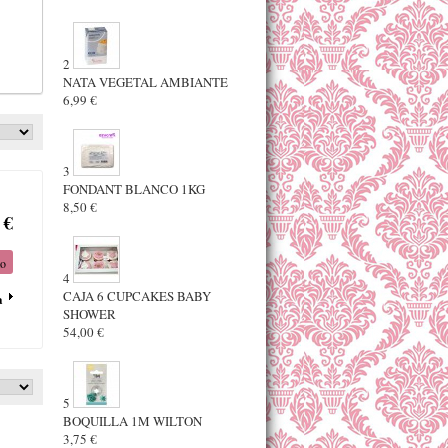
2
NATA VEGETAL AMBIANTE
6,99 €
3
FONDANT BLANCO 1KG
8,50 €
 €
to
4
CAJA 6 CUPCAKES BABY
a
SHOWER
54,00 €
5
BOQUILLA 1M WILTON
3,75 €