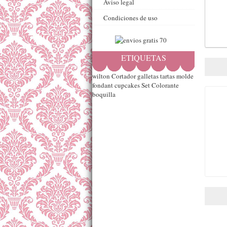
Aviso legal
Condiciones de uso
ETIQUETAS
wilton
Cortador
galletas
tartas
molde
fondant
cupcakes
Set
Colorante
boquilla