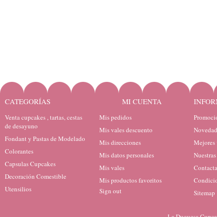
CATEGORÍAS
MI CUENTA
INFOR
Venta cupcakes , tartas, cestas
Mis pedidos
Promocio
de desayuno
Mis vales descuento
Novedad
Fondant y Pastas de Modelado
Mis direcciones
Mejores 
Colorantes
Mis datos personales
Nuestras
Capsulas Cupcakes
Mis vales
Contacta
Decoración Comestible
Mis productos favoritos
Condicio
Utensilios
Sign out
Sitemap
La Duquesa Cupcak