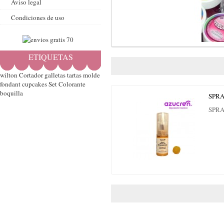
Aviso legal
Condiciones de uso
ETIQUETAS
wilton
Cortador
galletas
tartas
molde
fondant
cupcakes
Set
Colorante
boquilla
SPRA
SPRA