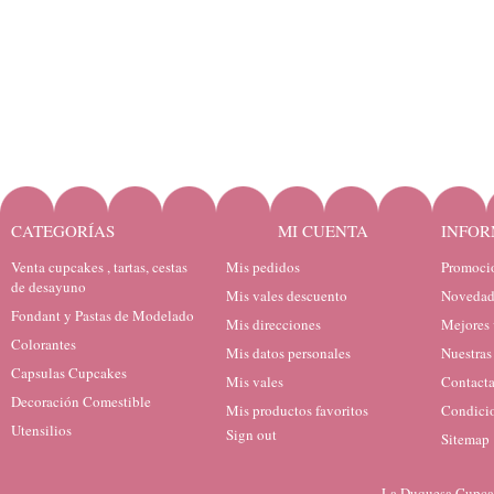
CATEGORÍAS
MI CUENTA
INFOR
Venta cupcakes , tartas, cestas
Mis pedidos
Promocio
de desayuno
Mis vales descuento
Novedad
Fondant y Pastas de Modelado
Mis direcciones
Mejores 
Colorantes
Mis datos personales
Nuestras
Capsulas Cupcakes
Mis vales
Contacta
Decoración Comestible
Mis productos favoritos
Condicio
Utensilios
Sign out
Sitemap
La Duquesa Cupcak