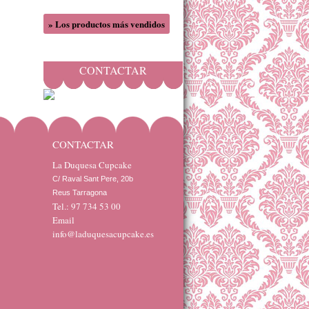
» Los productos más vendidos
CONTACTAR
CONTACTAR
La Duquesa Cupcake
C/ Raval Sant Pere, 20b 

Reus Tarragona
Tel.: 97 734 53 00
Email
info@laduquesacupcake.es