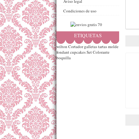
Aviso legal
Condiciones de uso
ETIQUETAS
wilton
Cortador
galletas
tartas
molde
fondant
cupcakes
Set
Colorante
boquilla