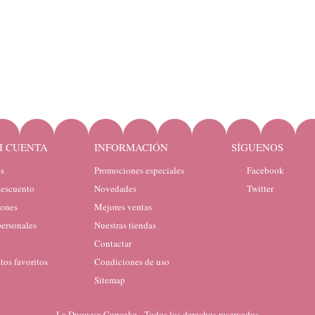
I CUENTA
INFORMACIÓN
SÍGUENOS
s
Promociones especiales
Facebook
descuento
Novedades
Twitter
iones
Mejores ventas
personales
Nuestras tiendas
Contactar
tos favoritos
Condiciones de uso
Sitemap
La Duquesa Cupcake - Todos los derechos reservados