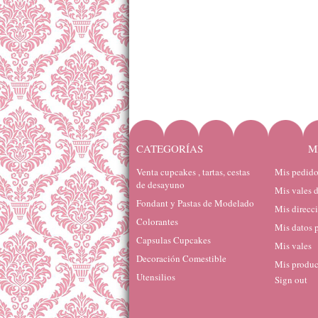
CATEGORÍAS
M
Venta cupcakes , tartas, cestas
Mis pedido
de desayuno
Mis vales 
Fondant y Pastas de Modelado
Mis direcc
Colorantes
Mis datos 
Capsulas Cupcakes
Mis vales
Decoración Comestible
Mis produc
Utensilios
Sign out