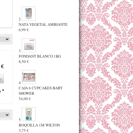
2
NATA VEGETAL AMBIANTE
6,99 €
3
FONDANT BLANCO 1KG
8,50 €
 €
o
4
CAJA 6 CUPCAKES BABY
a
SHOWER
54,00 €
5
BOQUILLA 1M WILTON
3,75 €