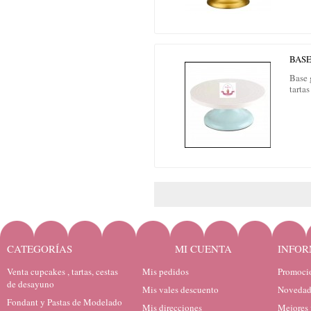
BASE
Base 
tarta
CATEGORÍAS
MI CUENTA
INFOR
Venta cupcakes , tartas, cestas
Mis pedidos
Promocio
de desayuno
Mis vales descuento
Novedad
Fondant y Pastas de Modelado
Mis direcciones
Mejores 