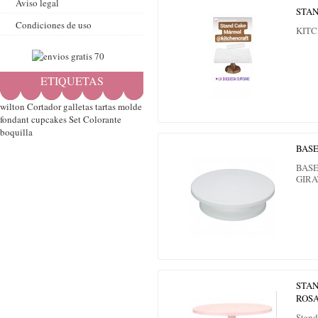
Aviso legal
STA
Condiciones de uso
KIT
ETIQUETAS
wilton
Cortador
galletas
tartas
molde
fondant
cupcakes
Set
Colorante
boquilla
BASE
BASE
GIR
STAN
ROS
Stand