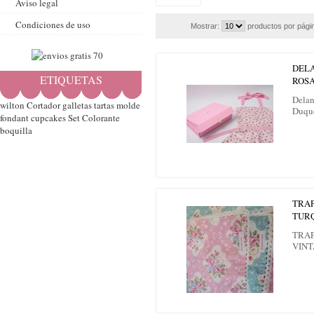
Aviso legal
Condiciones de uso
Mostrar:
productos por pági
DELA
ETIQUETAS
ROSA
Delan
wilton
Cortador
galletas
tartas
molde
Duqu
fondant
cupcakes
Set
Colorante
boquilla
TRAP
TUR
TRAP
VIN