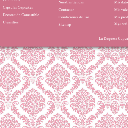
Nuestras tiendas
Mis dato
Capsulas Cupcakes
Contactar
Mis vale
Decoración Comestible
Condiciones de uso
Mis prod
Utensilios
Sign out
Sitemap
La Duquesa Cupcak