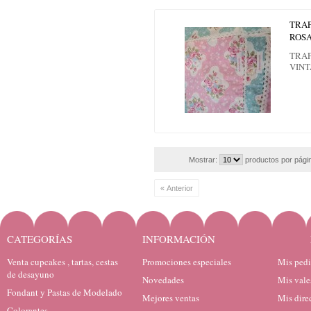
TRAP
ROS
TRAP
VIN
Mostrar:
productos por pági
« Anterior
CATEGORÍAS
INFORMACIÓN
Venta cupcakes , tartas, cestas
Promociones especiales
Mis ped
de desayuno
Novedades
Mis vale
Fondant y Pastas de Modelado
Mejores ventas
Mis dire
Colorantes