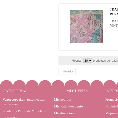
TRAP
ROS
TRAP
VIN
Mostrar:
productos por pági
« Anterior
CATEGORÍAS
MI CUENTA
INFOR
Venta cupcakes , tartas, cestas
Mis pedidos
Promocio
de desayuno
Mis vales descuento
Novedad
Fondant y Pastas de Modelado
Mis direcciones
Mejores 
Colorantes