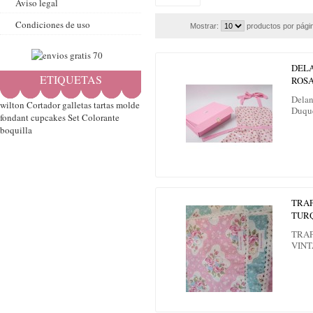
Aviso legal
Condiciones de uso
Mostrar:
productos por pági
DELA
ETIQUETAS
ROSA
Delan
wilton
Cortador
galletas
tartas
molde
Duqu
fondant
cupcakes
Set
Colorante
boquilla
TRAP
TUR
TRAP
VIN