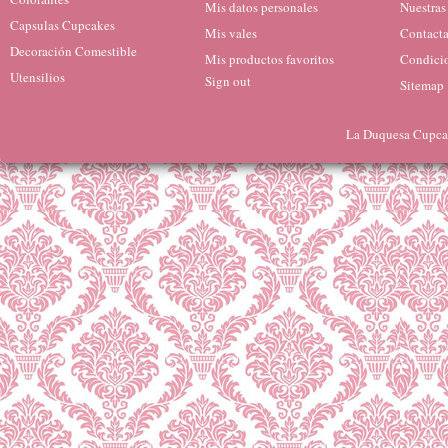
Mis datos personales
Nuestras
Capsulas Cupcakes
Mis vales
Contacta
Decoración Comestible
Mis productos favoritos
Condicio
Utensilios
Sign out
Sitemap
La Duquesa Cupcak