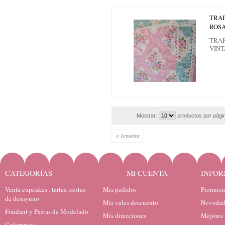
TRAP
ROS
TRAP
VIN
Mostrar:
productos por pági
« Anterior
CATEGORÍAS
MI CUENTA
INFOR
Venta cupcakes , tartas, cestas
Mis pedidos
Promocio
de desayuno
Mis vales descuento
Novedad
Fondant y Pastas de Modelado
Mis direcciones
Mejores 
Colorantes