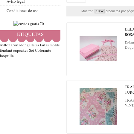
Aviso legal
Condiciones de uso
Mostrar:
productos por pági
DELA
ETIQUETAS
ROSA
Delan
wilton
Cortador
galletas
tartas
molde
Duqu
fondant
cupcakes
Set
Colorante
boquilla
TRAP
TUR
TRAP
VIN