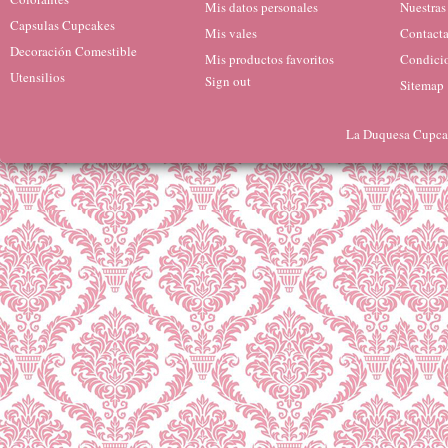
Mis datos personales
Nuestras
Capsulas Cupcakes
Mis vales
Contacta
Decoración Comestible
Mis productos favoritos
Condicio
Utensilios
Sign out
Sitemap
La Duquesa Cupcak