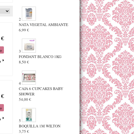
2
NATA VEGETAL AMBIANTE
6,99 €
 €
to
3
FONDANT BLANCO 1KG
a
8,50 €
4
CAJA 6 CUPCAKES BABY
SHOWER
 €
54,00 €
to
a
5
BOQUILLA 1M WILTON
3,75 €