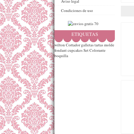
Aviso legal
Condiciones de uso
ETIQUETAS
wilton
Cortador
galletas
tartas
molde
fondant
cupcakes
Set
Colorante
boquilla