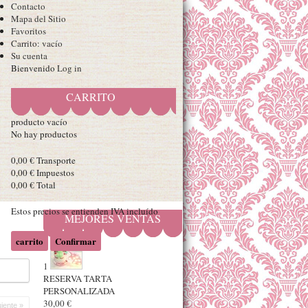
Contacto
Mapa del Sitio
Favoritos
Carrito:
vacío
Su cuenta
Bienvenido
Log in
CARRITO
producto
vacío
No hay productos
0,00 €
Transporte
0,00 €
Impuestos
0,00 €
Total
Estos precios se entienden IVA incluído
MEJORES VENTAS
carrito
Confirmar
1
RESERVA TARTA
PERSONALIZADA
30,00 €
uiente »