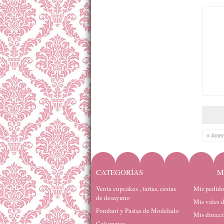
« Anter
CATEGORÍAS
M
Venta cupcakes , tartas, cestas
Mis pedido
de desayuno
Mis vales 
Fondant y Pastas de Modelado
Mis direcc
Colorantes