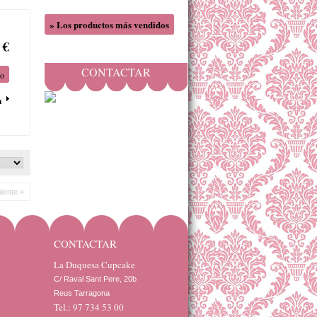
» Los productos más vendidos
 €
CONTACTAR
to
a
uiente »
CONTACTAR
La Duquesa Cupcake
C/ Raval Sant Pere, 20b 

Reus Tarragona
Tel.: 97 734 53 00