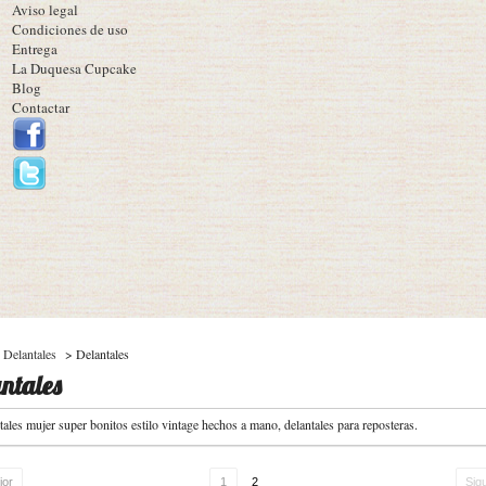
Aviso legal
Condiciones de uso
Entrega
La Duquesa Cupcake
Blog
Contactar
Delantales
>
Delantales
ntales
tales mujer super bonitos estilo vintage hechos a mano, delantales para reposteras.
ior
1
2
Sig