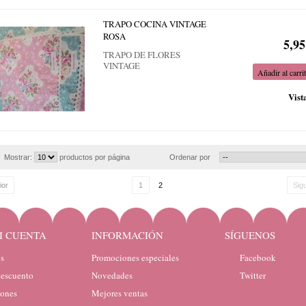
TRAPO COCINA VINTAGE
ROSA
5,95
TRAPO DE FLORES
VINTAGE
Añadir al carri
Vist
Mostrar:
productos por página
Ordenar por
ior
1
2
Sig
I CUENTA
INFORMACIÓN
SÍGUENOS
s
Promociones especiales
Facebook
descuento
Novedades
Twitter
iones
Mejores ventas