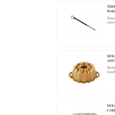
TER
WAR
Termo
cake
MOL
ANIV
Mold
bundt
MOLD
CAK