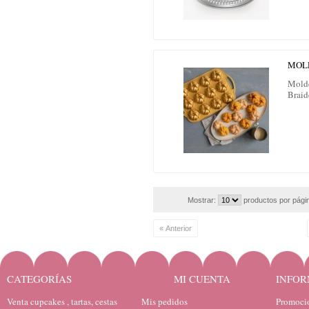
MOLD
Molde
Brai
Mostrar:
productos por pági
« Anterior
CATEGORÍAS
MI CUENTA
INFOR
Venta cupcakes , tartas, cestas
Mis pedidos
Promocio