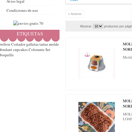
Aviso legal
Condiciones de uso
« Anterior
Mostrar:
productos por pági
ETIQUETAS
MOL
wilton
Cortador
galletas
tartas
molde
NOR
fondant
cupcakes
Colorante
Set
boquilla
Mold
MOL
NOR
MOL
LOA