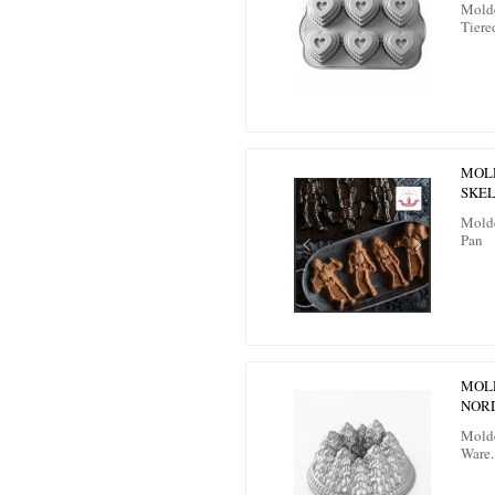
Molde
Tiere
MOL
SKE
Molde
Pan
MOLD
NOR
Molde
Ware.