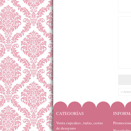
« Anter
CATEGORÍAS
INFORM
Venta cupcakes , tartas, cestas
Promocione
de desayuno
Novedades