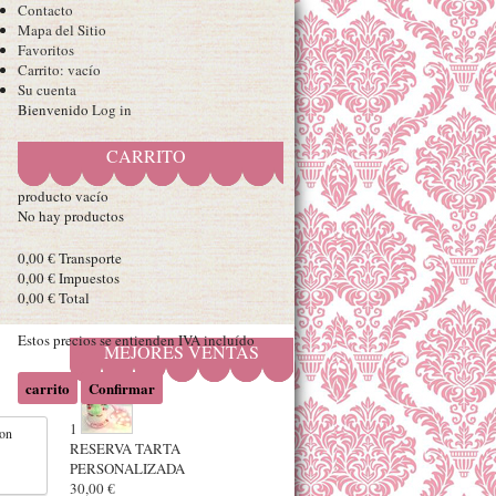
Contacto
Mapa del Sitio
Favoritos
Carrito:
vacío
Su cuenta
Bienvenido
Log in
CARRITO
producto
vacío
No hay productos
0,00 €
Transporte
0,00 €
Impuestos
0,00 €
Total
Estos precios se entienden IVA incluído
MEJORES VENTAS
carrito
Confirmar
1
con
RESERVA TARTA
PERSONALIZADA
30,00 €