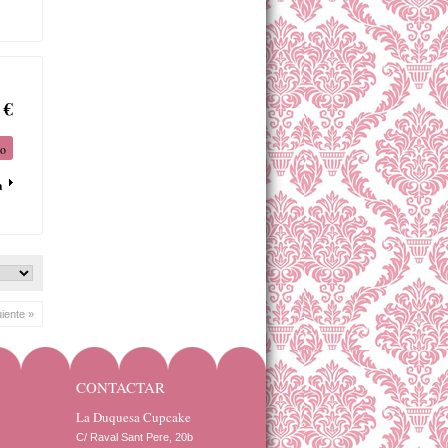
 €
to
a
uiente »
CONTACTAR
La Duquesa Cupcake
C/ Raval Sant Pere, 20b 
