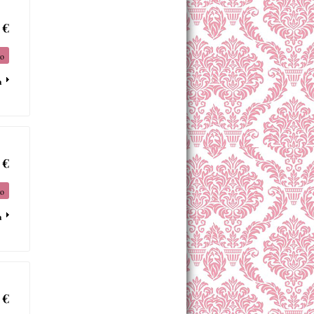
 €
to
a
 €
to
a
 €