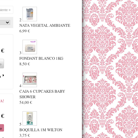
uiente »
2
NATA VEGETAL AMBIANTE
6,99 €
 €
3
FONDANT BLANCO 1KG
o
8,50 €
a
4
CAJA 6 CUPCAKES BABY
SHOWER
A!
54,00 €
 €
5
to
BOQUILLA 1M WILTON
3,75 €