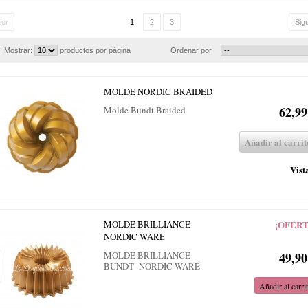
ior
1
2
3
Sig
Mostrar:
productos por página
Ordenar por
MOLDE NORDIC BRAIDED
62,99
Molde Bundt Braided
Añadir al carrit
Vist
MOLDE BRILLIANCE
¡OFERT
NORDIC WARE
MOLDE BRILLIANCE
49,90
BUNDT NORDIC WARE
Añadir al carri