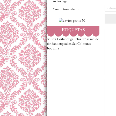
Aviso legal
Condiciones de uso
« Anter
ETIQUETAS
wilton
Cortador
galletas
tartas
molde
fondant
cupcakes
Set
Colorante
boquilla