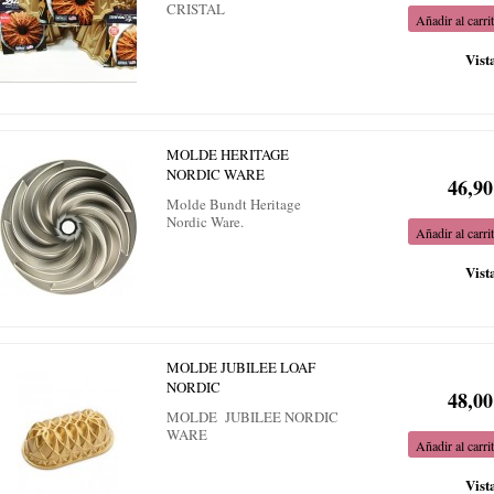
CRISTAL
Añadir al carri
Vist
MOLDE HERITAGE
NORDIC WARE
46,90
Molde Bundt Heritage
Nordic Ware.
Añadir al carri
Vist
MOLDE JUBILEE LOAF
NORDIC
48,00
MOLDE JUBILEE NORDIC
WARE
Añadir al carri
Vist