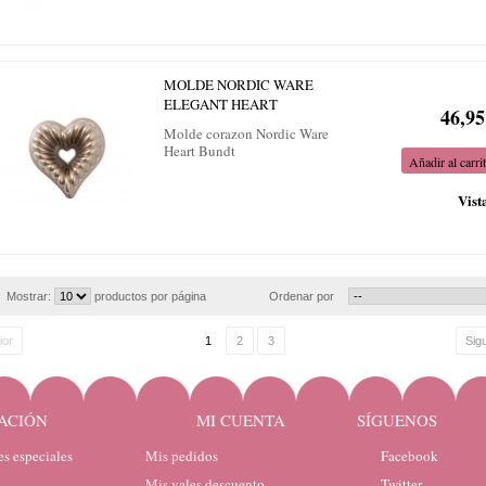
MOLDE NORDIC WARE
ELEGANT HEART
46,95
Molde corazon Nordic Ware
Heart Bundt
Añadir al carri
Vist
Mostrar:
productos por página
Ordenar por
ior
1
2
3
Sig
ACIÓN
MI CUENTA
SÍGUENOS
s especiales
Mis pedidos
Facebook
Mis vales descuento
Twitter