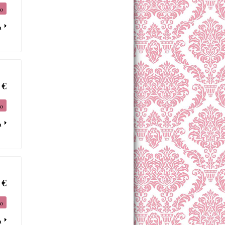
to
a
 €
to
a
 €
to
a