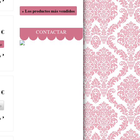
a
» Los productos más vendidos
 €
CONTACTAR
to
a
 €
o
a