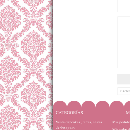
« Anter
CATEGORÍAS
M
Venta cupcakes , tartas, cestas
Mis pedido
de desayuno
Mis vales 