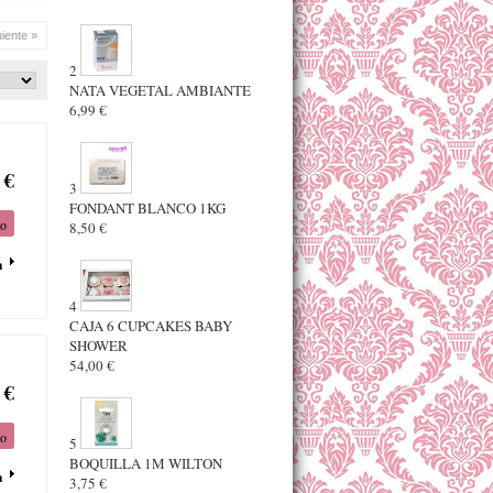
uiente »
2
NATA VEGETAL AMBIANTE
6,99 €
 €
3
FONDANT BLANCO 1KG
to
8,50 €
a
4
CAJA 6 CUPCAKES BABY
SHOWER
54,00 €
 €
to
5
BOQUILLA 1M WILTON
a
3,75 €