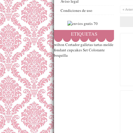
Aviso legal
Condiciones de uso
« Anter
ETIQUETAS
wilton
Cortador
galletas
tartas
molde
fondant
cupcakes
Set
Colorante
boquilla