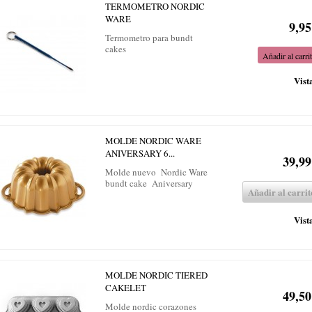
TERMOMETRO NORDIC
WARE
9,95
Termometro para bundt
cakes
Añadir al carri
Vist
MOLDE NORDIC WARE
ANIVERSARY 6...
39,99
Molde nuevo Nordic Ware
bundt cake Aniversary
Añadir al carrit
Vist
MOLDE NORDIC TIERED
CAKELET
49,50
Molde nordic corazones