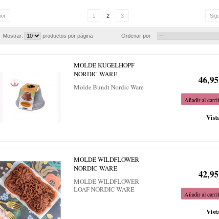
ior
1
2
3
Sig
Mostrar:
productos por página
Ordenar por
MOLDE KUGELHOPF
NORDIC WARE
46,95
Molde Bundt Nordic Ware
Añadir al carri
Vist
MOLDE WILDFLOWER
NORDIC WARE
42,95
MOLDE WILDFLOWER
LOAF NORDIC WARE
Añadir al carri
Vist