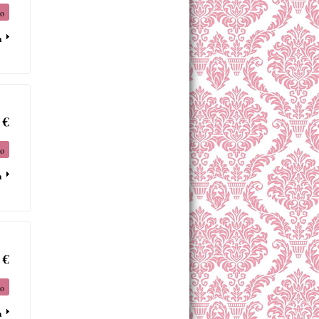
to
a
 €
to
a
 €
to
a