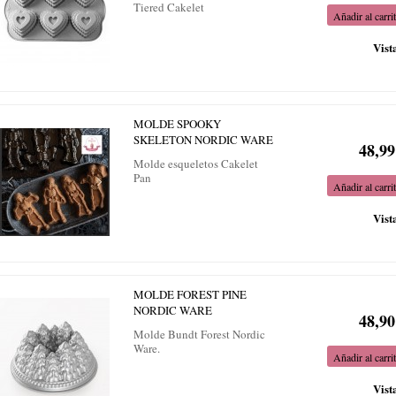
Tiered Cakelet
Añadir al carri
Vist
MOLDE SPOOKY
SKELETON NORDIC WARE
48,99
Molde esqueletos Cakelet
Pan
Añadir al carri
Vist
MOLDE FOREST PINE
NORDIC WARE
48,90
Molde Bundt Forest Nordic
Ware.
Añadir al carri
Vist