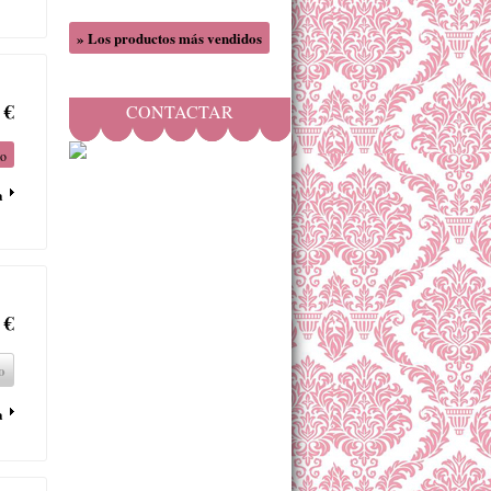
» Los productos más vendidos
 €
CONTACTAR
to
a
 €
o
a