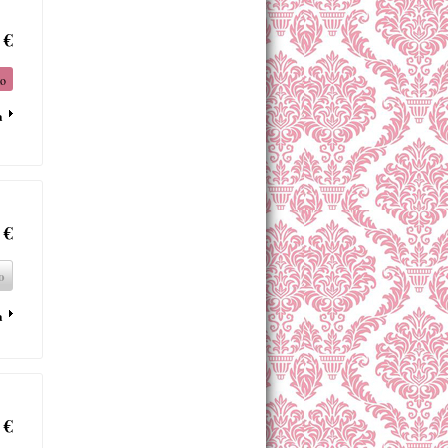
 €
to
a
 €
o
a
 €