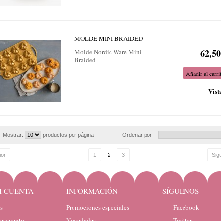
MOLDE MINI BRAIDED
62,50
Molde Nordic Ware Mini
Braided
Añadir al carri
Vist
Mostrar:
productos por página
Ordenar por
ior
1
2
3
Sig
I CUENTA
INFORMACIÓN
SÍGUENOS
s
Promociones especiales
Facebook
descuento
Novedades
Twitter