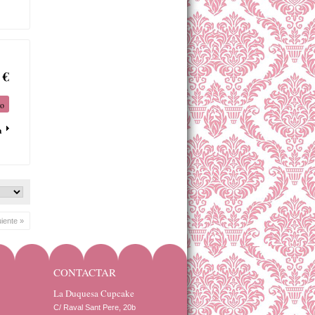
 €
to
a
uiente »
CONTACTAR
La Duquesa Cupcake
C/ Raval Sant Pere, 20b 
