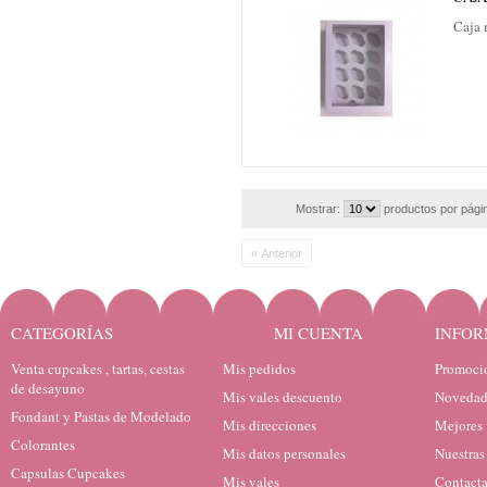
Caja 
Mostrar:
productos por pági
« Anterior
CATEGORÍAS
MI CUENTA
INFOR
Venta cupcakes , tartas, cestas
Mis pedidos
Promocio
de desayuno
Mis vales descuento
Novedad
Fondant y Pastas de Modelado
Mis direcciones
Mejores 
Colorantes
Mis datos personales
Nuestras
Capsulas Cupcakes
Mis vales
Contacta