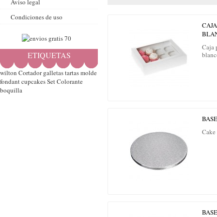
Aviso legal
Condiciones de uso
CAJA
BLA
Caja 
ETIQUETAS
blanc
wilton
Cortador
galletas
tartas
molde
fondant
cupcakes
Set
Colorante
boquilla
BASE
Cake 
BASE