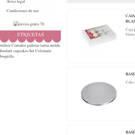
Aviso legal
Condiciones de uso
CAJA
BLA
Caja 
ETIQUETAS
blanc
wilton
Cortador
galletas
tartas
molde
fondant
cupcakes
Set
Colorante
boquilla
BASE
Cake 
BASE