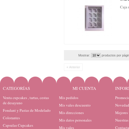
Caja 
Mostrar:
productos por pági
« Anterior
CATEGORÍAS
MI CUENTA
INFOR
Venta cupcakes , tartas, cestas
Mis pedidos
Promocio
de desayuno
Mis vales descuento
Novedad
Fondant y Pastas de Modelado
Mis direcciones
Mejores 
Colorantes
Mis datos personales
Nuestras
Capsulas Cupcakes
Mis vales
Contacta