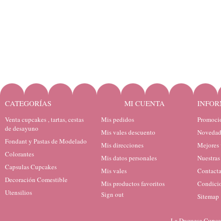
CATEGORÍAS
MI CUENTA
INFOR
Venta cupcakes , tartas, cestas
Mis pedidos
Promocio
de desayuno
Mis vales descuento
Novedad
Fondant y Pastas de Modelado
Mis direcciones
Mejores 
Colorantes
Mis datos personales
Nuestras
Capsulas Cupcakes
Mis vales
Contacta
Decoración Comestible
Mis productos favoritos
Condicio
Utensilios
Sign out
Sitemap
La Duquesa Cupcak