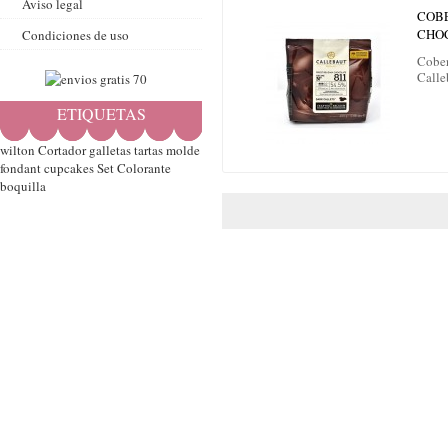
Aviso legal
COB
CHO
Condiciones de uso
Cober
Call
ETIQUETAS
wilton
Cortador
galletas
tartas
molde
fondant
cupcakes
Set
Colorante
boquilla