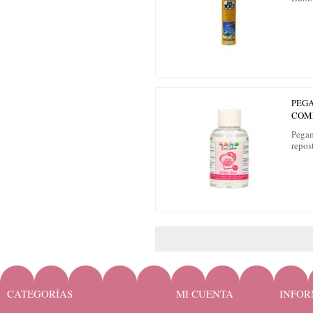
PEG
COME
Pegam
repost
CATEGORÍAS
MI CUENTA
INFOR