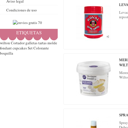
Aviso legal
LEV
Condiciones de uso
Levad
repost
ETIQUETAS
wilton
Cortador
galletas
tartas
molde
fondant
cupcakes
Set
Colorante
boquilla
MER
WIL
Mere
Wilto
SPR
Spray
Dubor