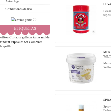
Aviso legal
LEV
Condiciones de uso
Levad
repost
ETIQUETAS
wilton
Cortador
galletas
tartas
molde
fondant
cupcakes
Set
Colorante
boquilla
MER
WIL
Mere
Wilto
SPR
Spray
Dubor