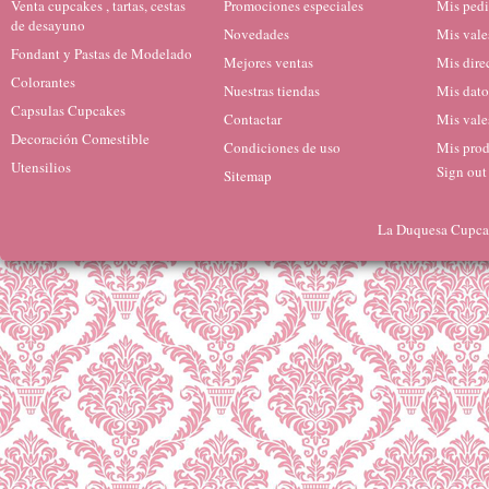
Venta cupcakes , tartas, cestas
Promociones especiales
Mis ped
de desayuno
Novedades
Mis vale
Fondant y Pastas de Modelado
Mejores ventas
Mis dire
Colorantes
Nuestras tiendas
Mis dato
Capsulas Cupcakes
Contactar
Mis vale
Decoración Comestible
Condiciones de uso
Mis prod
Utensilios
Sign out
Sitemap
La Duquesa Cupcak