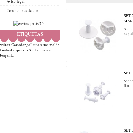
Aviso legal
Condiciones de uso
SET
MAR
Set c
ETIQUETAS
expul
wilton
Cortador
galletas
tartas
molde
fondant
cupcakes
Set
Colorante
boquilla
SET 
Set c
flor.
SET