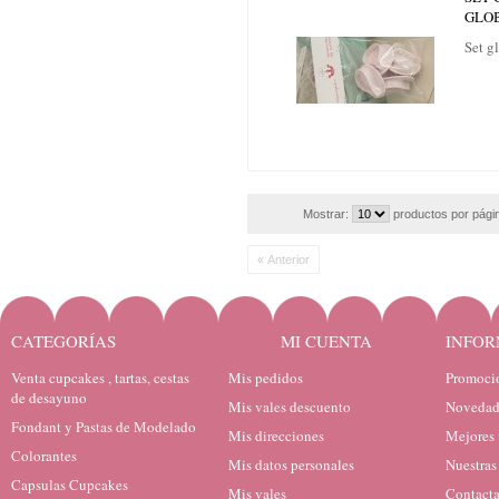
GLO
Set g
Mostrar:
productos por pági
« Anterior
CATEGORÍAS
MI CUENTA
INFOR
Venta cupcakes , tartas, cestas
Mis pedidos
Promocio
de desayuno
Mis vales descuento
Novedad
Fondant y Pastas de Modelado
Mis direcciones
Mejores 
Colorantes
Mis datos personales
Nuestras
Capsulas Cupcakes
Mis vales
Contacta