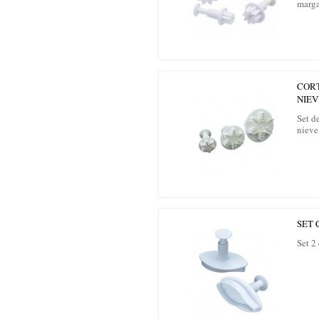
marga
COR
NIEV
Set d
nieve
SET 
Set 2