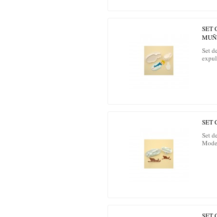
SET
MUÑ
Set d
expul
SET 
Set d
Mode
SET