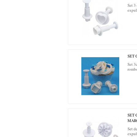
Set 3
expul
SET
Set 3
rombo
SET
MAR
Set d
expul