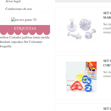
Aviso legal
Condiciones de uso
SET
MAR
Set d
ETIQUETAS
expul
marga
wilton
Cortador
galletas
tartas
molde
fondant
cupcakes
Set
Colorante
boquilla
SET 
COR
Set de
númer
SET