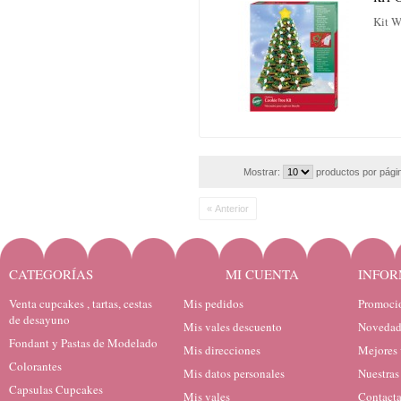
Kit W
Mostrar:
productos por pági
« Anterior
CATEGORÍAS
MI CUENTA
INFOR
Venta cupcakes , tartas, cestas
Mis pedidos
Promocio
de desayuno
Mis vales descuento
Novedad
Fondant y Pastas de Modelado
Mis direcciones
Mejores 
Colorantes
Mis datos personales
Nuestras
Capsulas Cupcakes
Mis vales
Contacta