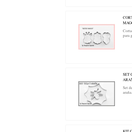
COR
MAG
Corta
para g
SET 
ARA
Set d
araña
KIT 