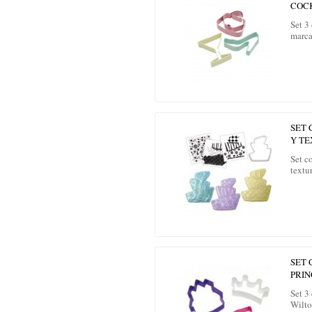
COC
Set 3
marca
SET 
Y T
Set c
textur
SET
PRIN
Set 3
Wilto