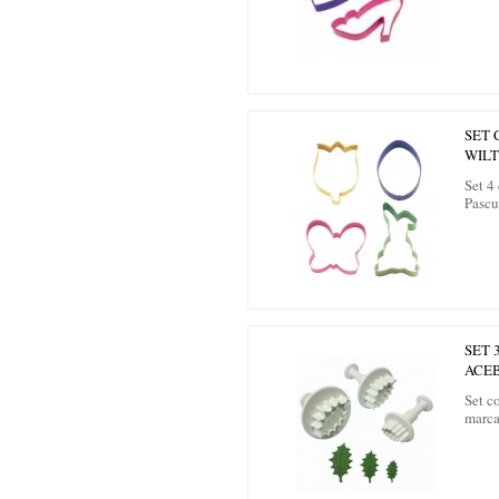
SET
WILT
Set 4
Pascu
SET 
ACEB
Set c
marca