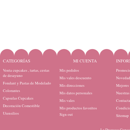
CATEGORÍAS
MI CUENTA
INFOR
Venta cupcakes , tartas, cestas
Mis pedidos
Promocio
de desayuno
Mis vales descuento
Novedad
Fondant y Pastas de Modelado
Mis direcciones
Mejores 
Colorantes
Mis datos personales
Nuestras
Capsulas Cupcakes
Mis vales
Contacta
Decoración Comestible
Mis productos favoritos
Condicio
Utensilios
Sign out
Sitemap
La Duquesa Cupcak