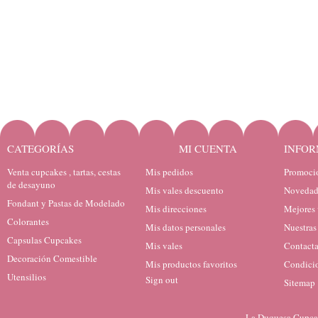
CATEGORÍAS
MI CUENTA
INFOR
Venta cupcakes , tartas, cestas
Mis pedidos
Promocio
de desayuno
Mis vales descuento
Novedad
Fondant y Pastas de Modelado
Mis direcciones
Mejores 
Colorantes
Mis datos personales
Nuestras
Capsulas Cupcakes
Mis vales
Contacta
Decoración Comestible
Mis productos favoritos
Condicio
Utensilios
Sign out
Sitemap
La Duquesa Cupcak