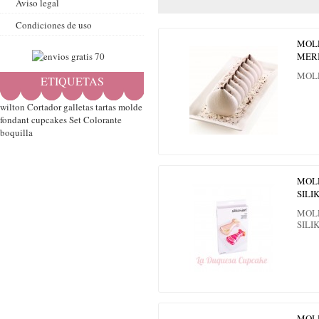
Aviso legal
Condiciones de uso
MOL
MER
MOL
ETIQUETAS
wilton
Cortador
galletas
tartas
molde
fondant
cupcakes
Set
Colorante
boquilla
MOL
SIL
MOL
SILI
MOL