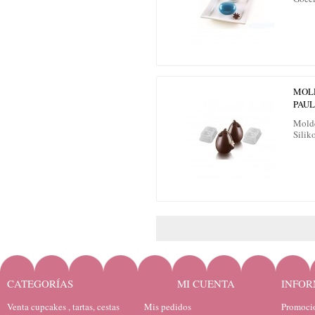
MOL
PAUL
Molde
Silik
CATEGORÍAS
MI CUENTA
INFOR
Venta cupcakes , tartas, cestas
Mis pedidos
Promocio