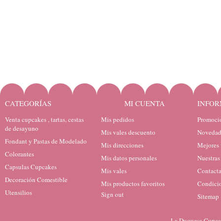
CATEGORÍAS
MI CUENTA
INFOR
Venta cupcakes , tartas, cestas
Mis pedidos
Promocio
de desayuno
Mis vales descuento
Novedad
Fondant y Pastas de Modelado
Mis direcciones
Mejores 
Colorantes
Mis datos personales
Nuestras
Capsulas Cupcakes
Mis vales
Contacta
Decoración Comestible
Mis productos favoritos
Condicio
Utensilios
Sign out
Sitemap
La Duquesa Cupcak