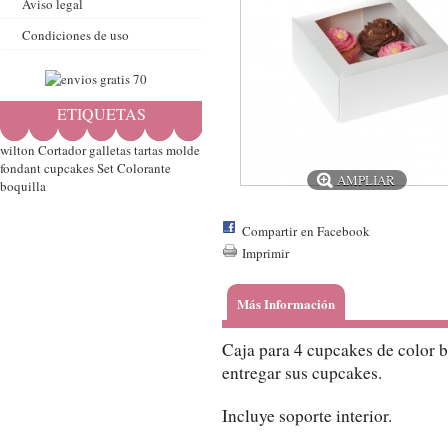
Aviso legal
Condiciones de uso
ETIQUETAS
wilton
Cortador
galletas
tartas
molde
fondant
cupcakes
Set
Colorante
AMPLIAR
boquilla
Compartir en Facebook
Imprimir
Más Información
Caja para 4 cupcakes de color b
entregar sus cupcakes.
Incluye soporte interior.