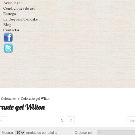
Aviso legal
Condiciones de uso
Entrega
La Duquesa Cupcake
Blog
Contactar
Colorantes
>
Colorante gel Wilton
rante gel Wilton
ior
1
2
Sig
Mostrar:
productos por página
Ordenar por