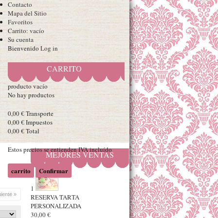
Contacto
Mapa del Sitio
Favoritos
Carrito:
vacío
Su cuenta
Bienvenido
Log in
CARRITO
producto
vacío
No hay productos
0,00 €
Transporte
0,00 €
Impuestos
0,00 €
Total
Estos precios se entienden IVA incluído
MEJORES VENTAS
carrito
Confirmar
1
uiente »
RESERVA TARTA
PERSONALIZADA
30,00 €