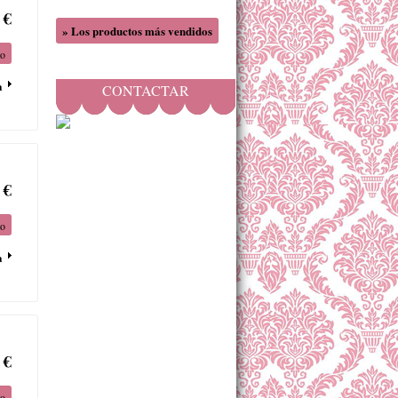
 €
» Los productos más vendidos
to
a
CONTACTAR
 €
to
a
 €
to