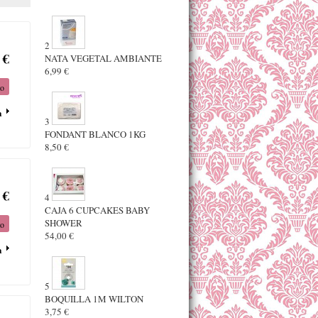
2
 €
NATA VEGETAL AMBIANTE
6,99 €
to
a
3
FONDANT BLANCO 1KG
8,50 €
 €
4
CAJA 6 CUPCAKES BABY
SHOWER
to
54,00 €
a
5
BOQUILLA 1M WILTON
3,75 €