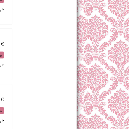
a
 €
to
a
 €
to
a