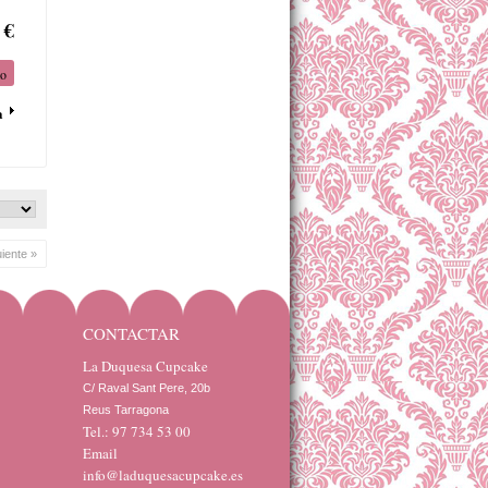
 €
to
a
uiente »
CONTACTAR
La Duquesa Cupcake
C/ Raval Sant Pere, 20b 

Reus Tarragona
Tel.: 97 734 53 00
Email
info@laduquesacupcake.es