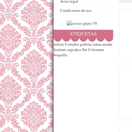
Aviso legal
Condiciones de uso
ETIQUETAS
wilton
Cortador
galletas
tartas
molde
fondant
cupcakes
Set
Colorante
boquilla