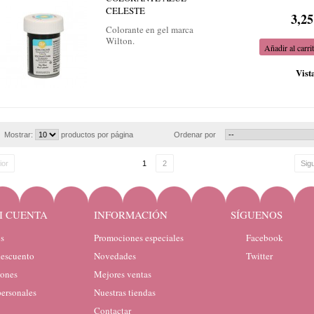
CELESTE
3,25
Colorante en gel marca
Wilton.
Añadir al carri
Vist
Mostrar:
productos por página
Ordenar por
ior
1
2
Sig
I CUENTA
INFORMACIÓN
SÍGUENOS
s
Promociones especiales
Facebook
descuento
Novedades
Twitter
iones
Mejores ventas
personales
Nuestras tiendas
Contactar