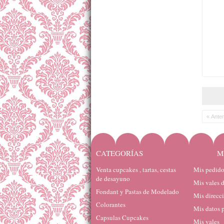
« Anter
CATEGORÍAS
M
Venta cupcakes , tartas, cestas
Mis pedido
de desayuno
Mis vales 
Fondant y Pastas de Modelado
Mis direcc
Colorantes
Mis datos 
Capsulas Cupcakes
Mis vales