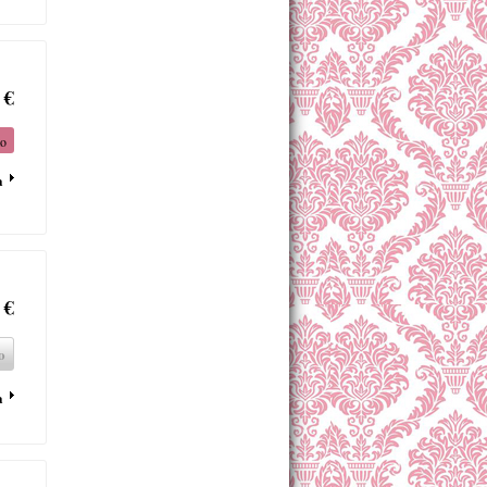
 €
to
a
 €
o
a