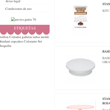
Aviso legal
STA
Condiciones de uso
KIT
ETIQUETAS
wilton
Cortador
galletas
tartas
molde
fondant
cupcakes
Colorante
Set
boquilla
BASE
BASE
GIR
STAN
ROS
Stand