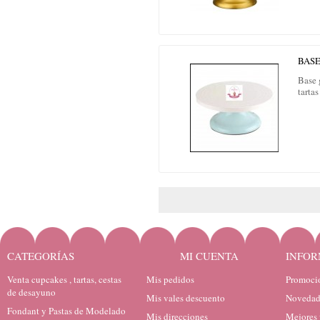
BASE
Base 
tarta
CATEGORÍAS
MI CUENTA
INFOR
Venta cupcakes , tartas, cestas
Mis pedidos
Promocio
de desayuno
Mis vales descuento
Novedad
Fondant y Pastas de Modelado
Mis direcciones
Mejores 