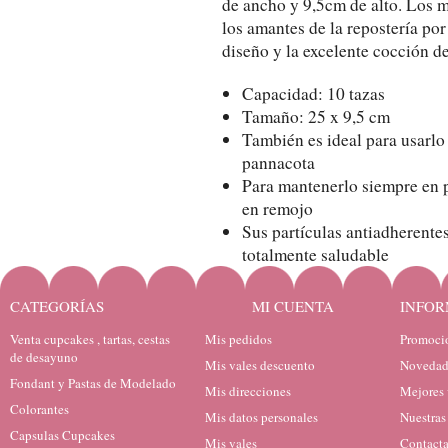
de ancho y 9,5cm de alto. Los 
los amantes de la repostería por
diseño y la excelente cocción d
Capacidad: 10 tazas
Tamaño: 25 x 9,5 cm
También es ideal para usarlo 
pannacota
Para mantenerlo siempre en p
en remojo
Sus partículas antiadherentes
totalmente saludable
CATEGORÍAS
MI CUENTA
INFOR
Venta cupcakes , tartas, cestas
Mis pedidos
Promocio
de desayuno
Mis vales descuento
Novedad
Fondant y Pastas de Modelado
Mis direcciones
Mejores 
Colorantes
Mis datos personales
Nuestras
Capsulas Cupcakes
Mis vales
Contacta